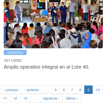
GOBIERNO
10/11/2022
Amplio operativo integral en el Lote 40.
« primero
‹ anterior
…
5
6
7
8
9
10
11
12
13
…
siguiente ›
última »