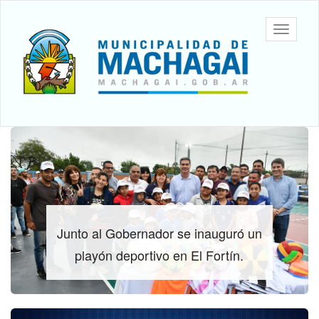
Ir
al
Machagai
Mostrar/
contenido
barra
principal
de
navegac
Contenido
principal
Junto al Gobernador se inauguró un
playón deportivo en El Fortín.