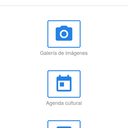
photo_camera
Galería de imágenes
today
Agenda cultural