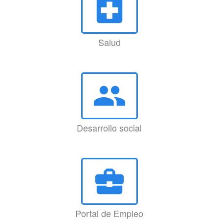
local_hospital
Salud
group
Desarrollo social
business_center
Portal de Empleo