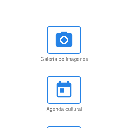
photo_camera
Galería de imágenes
today
Agenda cultural