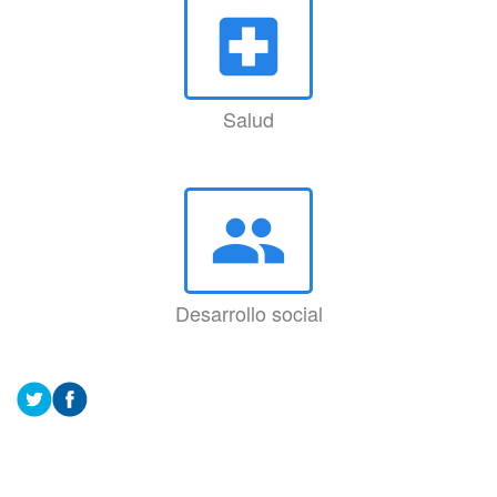
local_hospital
Salud
group
Desarrollo social