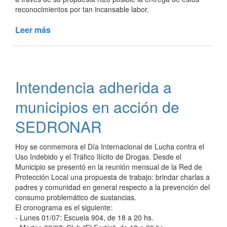
reconocimientos por tan incansable labor.
Leer más
de
Reconocimiento
a
trabajadores
de
Intendencia adherida a
la
E.E.P.
municipios en acción de
Nº
258
SEDRONAR
Colonia
La
Hoy se conmemora el Día Internacional de Lucha contra el
Esperanza
Uso Indebido y el Tráfico Ilícito de Drogas. Desde el
Municipio se presentó en la reunión mensual de la Red de
Protección Local una propuesta de trabajo: brindar charlas a
padres y comunidad en general respecto a la prevención del
consumo problemático de sustancias.
El cronograma es el siguiente:
- Lunes 01/07: Escuela 904, de 18 a 20 hs.