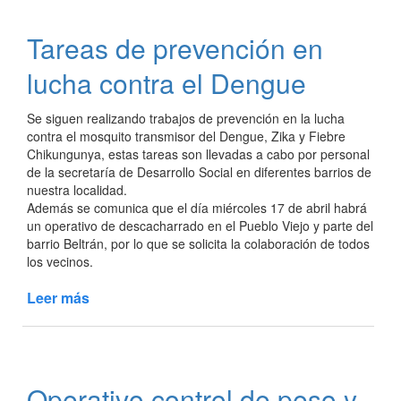
la
EEP
Tareas de prevención en
862
de
lucha contra el Dengue
Colonia
Aborigen
Se siguen realizando trabajos de prevención en la lucha
contra el mosquito transmisor del Dengue, Zika y Fiebre
Chikungunya, estas tareas son llevadas a cabo por personal
de la secretaría de Desarrollo Social en diferentes barrios de
nuestra localidad.
Además se comunica que el día miércoles 17 de abril habrá
un operativo de descacharrado en el Pueblo Viejo y parte del
barrio Beltrán, por lo que se solicita la colaboración de todos
los vecinos.
Leer más
de
Tareas
de
prevención
en
Operativo control de peso y
lucha