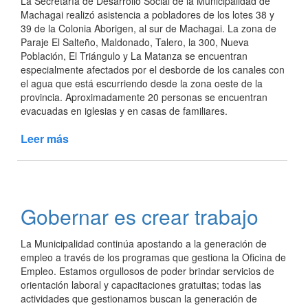
La Secretaría de Desarrollo Social de la Municipalidad de
Machagai realizó asistencia a pobladores de los lotes 38 y
39 de la Colonia Aborigen, al sur de Machagai. La zona de
Paraje El Salteño, Maldonado, Talero, la 300, Nueva
Población, El Triángulo y La Matanza se encuentran
especialmente afectados por el desborde de los canales con
el agua que está escurriendo desde la zona oeste de la
provincia. Aproximadamente 20 personas se encuentran
evacuadas en iglesias y en casas de familiares.
Leer más
de
Asistencia
a
pobladores
de
Gobernar es crear trabajo
Colonia
Aborigen
La Municipalidad continúa apostando a la generación de
empleo a través de los programas que gestiona la Oficina de
Empleo. Estamos orgullosos de poder brindar servicios de
orientación laboral y capacitaciones gratuitas; todas las
actividades que gestionamos buscan la generación de