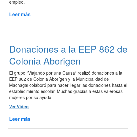
empleo.
Leer más
de
Gobernar
es
crear
trabajo
Donaciones a la EEP 862 de
Colonia Aborigen
El grupo "Viajando por una Causa" realizó donaciones a la
EEP 862 de Colonia Aborígen y la Municipalidad de
Machagai colaboró para hacer llegar las donaciones hasta el
establecimiento escolar. Muchas gracias a estas valerosas
mujeres por su ayuda.
Ver Video
Leer más
de
Donaciones
a