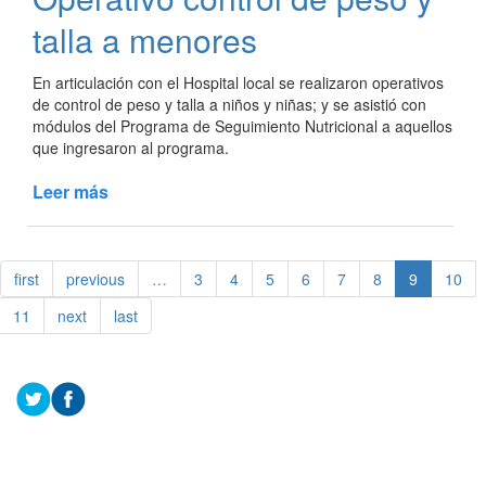
contra
talla a menores
el
Dengue
En articulación con el Hospital local se realizaron operativos
de control de peso y talla a niños y niñas; y se asistió con
módulos del Programa de Seguimiento Nutricional a aquellos
que ingresaron al programa.
Leer más
de
Operativo
control
de
first
previous
…
3
4
5
6
7
8
9
10
peso
y
11
next
last
talla
a
menores