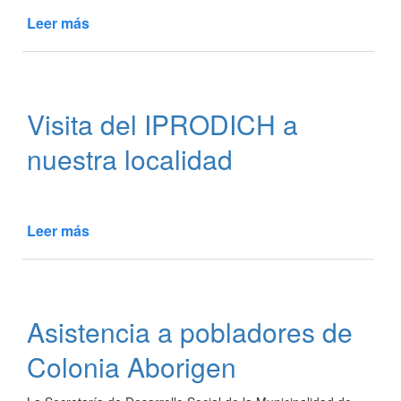
Leer más
de
Entrega
de
módulos
alimenticios
Visita del IPRODICH a
en
el
nuestra localidad
Hospital
Leer más
de
Visita
del
IPRODICH
a
Asistencia a pobladores de
nuestra
localidad
Colonia Aborigen