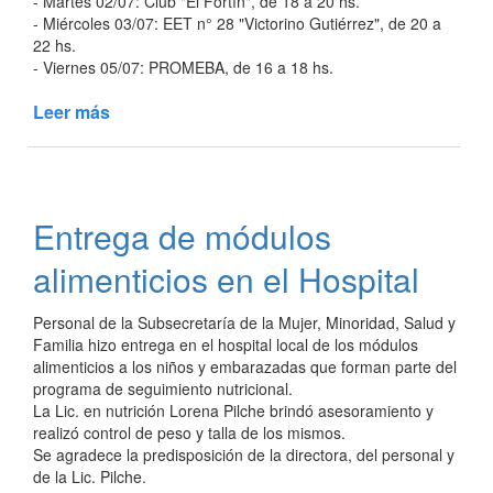
- Martes 02/07: Club "El Fortín", de 18 a 20 hs.
- Miércoles 03/07: EET n° 28 "Victorino Gutiérrez", de 20 a
22 hs.
- Viernes 05/07: PROMEBA, de 16 a 18 hs.
Leer más
de
Intendencia
adherida
a
municipios
Entrega de módulos
en
acción
alimenticios en el Hospital
de
SEDRONAR
Personal de la Subsecretaría de la Mujer, Minoridad, Salud y
Familia hizo entrega en el hospital local de los módulos
alimenticios a los niños y embarazadas que forman parte del
programa de seguimiento nutricional.
La Lic. en nutrición Lorena Pilche brindó asesoramiento y
realizó control de peso y talla de los mismos.
Se agradece la predisposición de la directora, del personal y
de la Lic. Pilche.